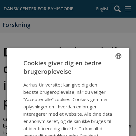
English
Forskning
Den post-industrielle
Cookies giver dig en bedre
danske by i
brugeroplevelse
ENGLISH
internationalt
DANISH
Aarhus Universitet kan give dig den
bedste brugeroplevelse, når du vælger
perspektiv
”Accepter alle” cookies. Cookies gemmer
oplysninger om, hvordan en bruger
interagerer med et website. Alle dine data
Centret deltager i et europæisk forskersamarbejde om
er anonymiseret, og de kan ikke bruges til
byudvikling efter ca. 1960 under ledelse af professor Lars Nilsson
at identificere dig direkte. Du kan altid
fra Stads- och kommunhistoriska instituttet. Der er tale om et
ændre dit samtykke under Cookies i