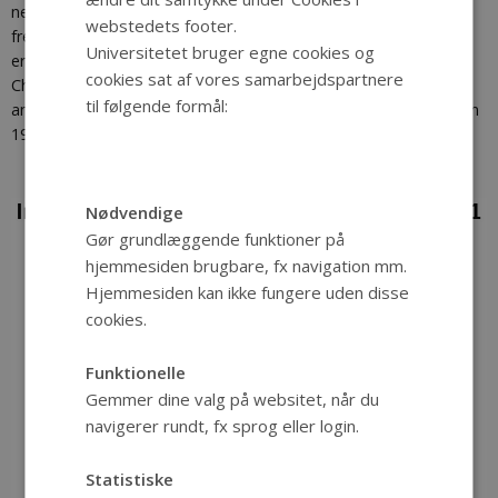
netværk, som mødes ved internationale konferencer og
webstedets footer.
fremlægger studier fra deres land. Forskningsprogrammets ide
Universitetet bruger egne cookies og
er beskrevet her. Fra centrets side deltager Søren Bitsch
cookies sat af vores samarbejdspartnere
Christensen, ligesom Sebastian Fogh Nordentoft har leveret en
til følgende formål:
analyse af 'De danske byers udvikling under afindustrialiseringen
1960-2001
.'
Nødvendige
Gør grundlæggende funktioner på
hjemmesiden brugbare, fx navigation mm.
Hjemmesiden kan ikke fungere uden disse
cookies.
Funktionelle
Gemmer dine valg på websitet, når du
navigerer rundt, fx sprog eller login.
Statistiske