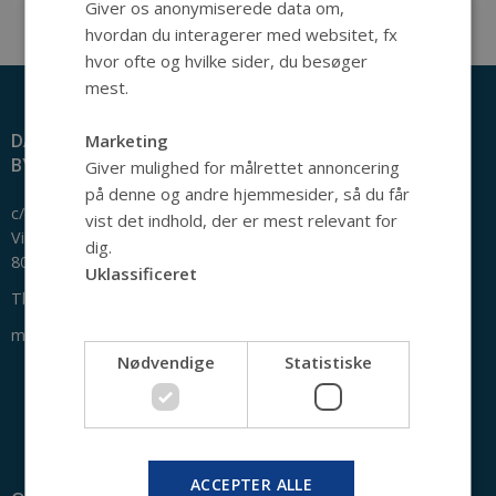
Giver os anonymiserede data om,
hvordan du interagerer med websitet, fx
hvor ofte og hvilke sider, du besøger
mest.
DANSK CENTER FOR
Marketing
BYHISTORIE
Giver mulighed for målrettet annoncering
på denne og andre hjemmesider, så du får
c/o Den Gamle By
vist det indhold, der er mest relevant for
Viborgvej 2
dig.
8000 Aarhus C
Uklassificeret
Tlf: +45 2170 2790
mail@byhistorie.dk
Nødvendige
Statistiske
ACCEPTER ALLE