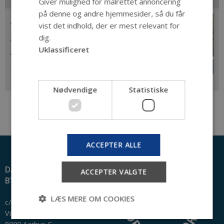
Giver mulighed for målrettet annoncering
på denne og andre hjemmesider, så du får
Jørgen Mikkelsen
vist det indhold, der er mest relevant for
jm@sa.dk
dig.
Uklassificeret
Arkivar, seniorforsker,
Rigsarkivet
Nødvendige
Statistiske
ACCEPTER ALLE
DANSK CENTER FOR
ACCEPTER VALGTE
BYHISTORIE
LÆS MERE OM COOKIES
c/o Den Gamle By
Viborgvej 2