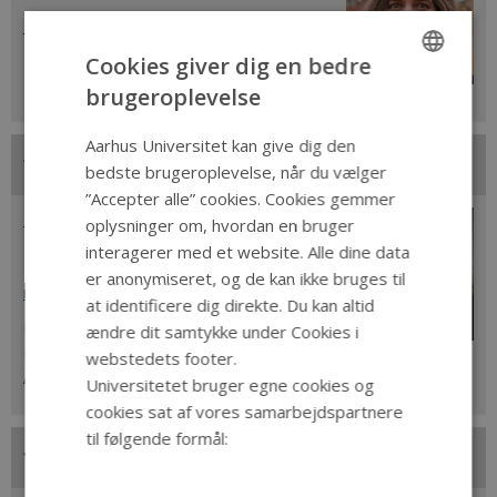
jrb@dengamleby.dk
Museumsdirektør,
Cookies giver dig en bedre
Den Gamle By
brugeroplevelse
ENGLISH
DANISH
Aarhus Universitet kan give dig den
bedste brugeroplevelse, når du vælger
”Accepter alle” cookies. Cookies gemmer
Marie Vejrup Nielsen
oplysninger om, hvordan en bruger
interagerer med et website. Alle dine data
Næstformand
er anonymiseret, og de kan ikke bruges til
mvn@cas.au.dk
at identificere dig direkte. Du kan altid
Institutleder,
ændre dit samtykke under Cookies i
Institut for Kultur og Samfund,
webstedets footer.
Aarhus Universitet
Universitetet bruger egne cookies og
cookies sat af vores samarbejdspartnere
til følgende formål: