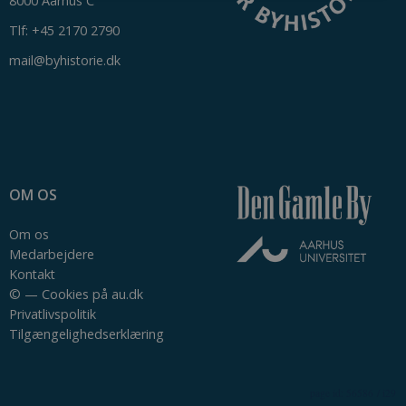
8000 Aarhus C
Nødvendige
Statistiske
Tlf: +45 2170 2790
mail@byhistorie.dk
Nødvendige cookies hjælper med at gøre
hjemmesiden brugbar ved at aktivere nogle
grundlæggende funktioner som navigation mm.
Hjemmesiden kan ikke fungerer uden disse
cookies.
Udbyder /
Navn
Udløb
Beskrivelse
Domæne
CookieScriptConsent
1 år
This cookie
CookieScript
OM OS
is used by
byhistorie.dk
Cookie-
Script.com
Om os
service to
remember
Medarbejdere
visitor
Kontakt
cookie
consent
©
—
Cookies på au.dk
preferences.
Privatlivspolitik
It is
necessary
Tilgængelighedserklæring
for Cookie-
Script.com
cookie
banner to
work
56586 / i29
properly.