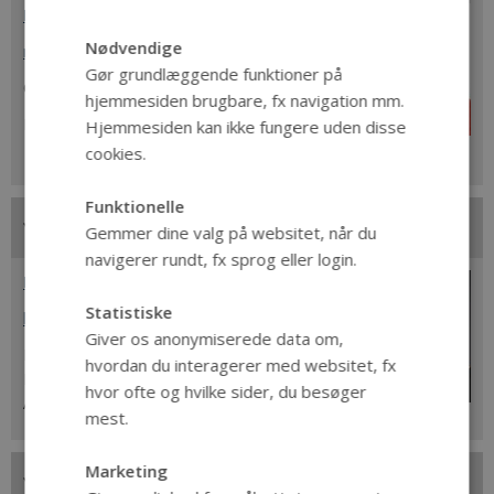
Martin Brandt Djupdræt
Nødvendige
mbd@dengamleby.dk
Gør grundlæggende funktioner på
Overinspektør,
hjemmesiden brugbare, fx navigation mm.
Den Gamle By
Hjemmesiden kan ikke fungere uden disse
cookies.
Funktionelle
Gemmer dine valg på websitet, når du
navigerer rundt, fx sprog eller login.
Nina Koefoed
Statistiske
hisnk@cas.au.dk
Giver os anonymiserede data om,
Professor,
hvordan du interagerer med websitet, fx
Institut for Kultur og Samfund,
hvor ofte og hvilke sider, du besøger
Aarhus Universitet
mest.
Marketing