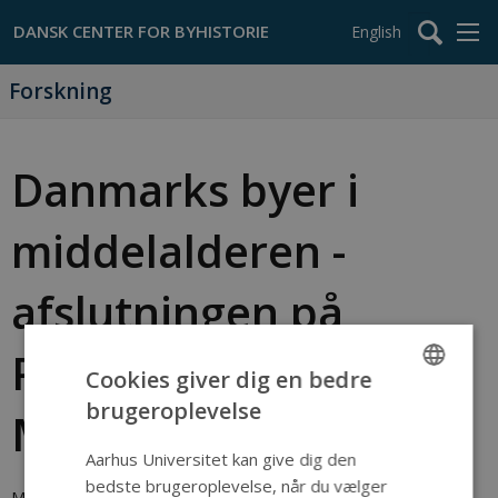
English
Forskning
Danmarks byer i
middelalderen -
afslutningen på
Projekt
Cookies giver dig en bedre
brugeroplevelse
ENGLISH
Middelalderbyen
DANISH
Aarhus Universitet kan give dig den
bedste brugeroplevelse, når du vælger
Med bogen 'Danmarks byer i middelalderen'
afsluttedes et