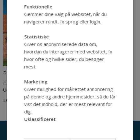
Funktionelle
Gemmer dine valg på websitet, når du
navigerer rundt, fx sprog eller login.
Statistiske
Giver os anonymiserede data om,
hvordan du interagerer med websitet, fx
hvor ofte og hvilke sider, du besøger
mest.
Danmarks byer i middelalderen
Marketing
Hans Krongaard og Bjørn Poulsen
Giver mulighed for målrettet annoncering
Udgivet i 2016
på denne og andre hjemmesider, så du får
Læs mere om bogen
her
vist det indhold, der er mest relevant for
dig.
Uklassificeret