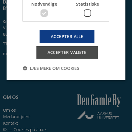
DANSK CENTER FOR
Nødvendige
Statistiske
BYHISTORIE
c/o Den Gamle By
Viborgvej 2
8000 Aarhus C
ACCEPTER ALLE
Tlf: +45 2170 2790
ACCEPTER VALGTE
mail@byhistorie.dk
LÆS MERE OM COOKIES
Nødvendige
Statistiske
OM OS
Nødvendige cookies hjælper med at gøre
hjemmesiden brugbar ved at aktivere nogle
Om os
grundlæggende funktioner som navigation mm.
Medarbejdere
Hjemmesiden kan ikke fungerer uden disse
cookies.
Kontakt
©
—
Cookies på au.dk
Udbyder /