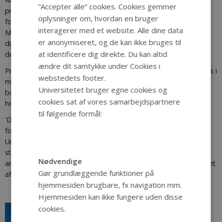
”Accepter alle” cookies. Cookies gemmer
projekt, som siden 1977 har bidraget til at sætte dagsordenen
oplysninger om, hvordan en bruger
for forskningen i middelalderens byer i Danmark, Projekt
interagerer med et website. Alle dine data
Middelalderbyen. Bogen samler den viden, der gennem alle
er anonymiseret, og de kan ikke bruges til
disse år er blevet opbygget, og kombinerer denne viden med
at identificere dig direkte. Du kan altid
den nyeste forskning på området.
ændre dit samtykke under Cookies i
Professor i middelalderhistorie Bjørn Poulsen og lektor emeritus i
webstedets footer.
middelalderarkæologi Hans Krongaard Kristensen har skrevet
Universitetet bruger egne cookies og
bogen. De blev assisteret af en række hjælpende kræfter,
cookies sat af vores samarbejdspartnere
herunder medarbejderne ved Dansk Center for Byhistorie.
til følgende formål:
'Danmarks byer i middelalderen' blev i et samarbejde mellem
forfatterne, Dansk Center for Byhistorie og Aarhus
Universitetsforlag udgivet i september 2016. Projektet blev
støttet af Velux Fonden, der via en generøs bevilling blandt
Nødvendige
andet også har muliggjort den webbaserede udgivelse af meget
Gør grundlæggende funktioner på
af kildematerialet fra Projekt Middelalderbyen på byhistorie.dk.
hjemmesiden brugbare, fx navigation mm.
Hjemmesiden kan ikke fungere uden disse
cookies.