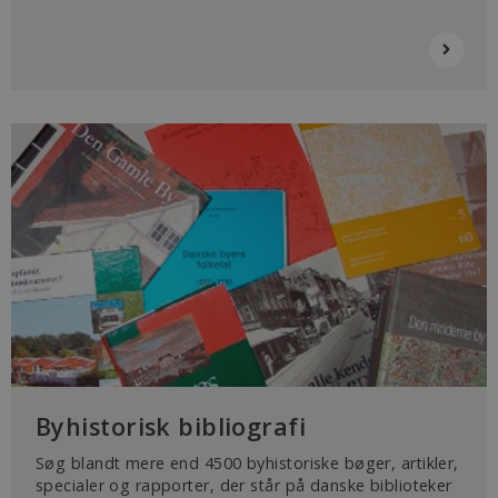
Hjemmesiden kan ikke fungerer uden disse
cookies.
Udbyder /
Navn
Udløb
Beskrivelse
Domæne
CookieScriptConsent
1 år
This cookie
CookieScript
is used by
byhistorie.dk
Cookie-
Script.com
service to
remember
visitor
cookie
consent
preferences.
It is
necessary
for Cookie-
Script.com
cookie
banner to
work
properly.
Byhistorisk bibliografi
Søg blandt mere end 4500 byhistoriske bøger, artikler,
specialer og rapporter, der står på danske biblioteker