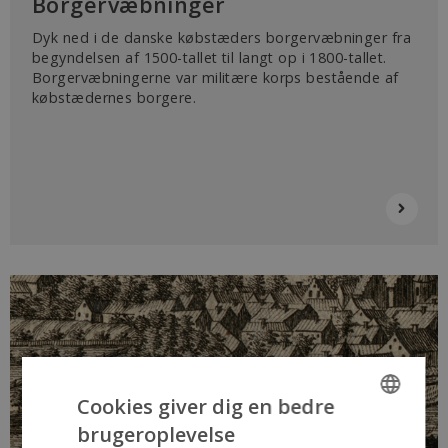
Borgervæbninger
Dyk ned i de danske købstæders borger­væbninger fra
begyndelsen af 1500-tallet til langt op i 1800-tallet.
Borger­væbningerne var militære korps bestående af
købstædernes borgere.
Cookies giver dig en bedre
brugeroplevelse
ENGLISH