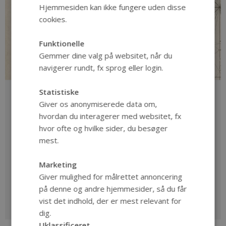
Hjemmesiden kan ikke fungere uden disse
cookies.
Funktionelle
Gemmer dine valg på websitet, når du
navigerer rundt, fx sprog eller login.
Statistiske
Viabundus
Giver os anonymiserede data om,
Besøg Viabundus, et kort over veje i Nord- og
hvordan du interagerer med websitet, fx
Centraleuropa ca. 1350-1650. Projektet rummer
hvor ofte og hvilke sider, du besøger
desuden en database over lokaliteter af relevans for
mest.
rejsende i førmoderne tid.
Marketing
Giver mulighed for målrettet annoncering
på denne og andre hjemmesider, så du får
vist det indhold, der er mest relevant for
dig.
Uklassificeret