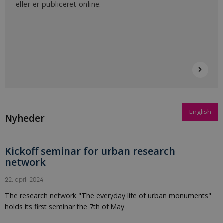
eller er publiceret online.
Udbyder /
Navn
Udløb
Beskrivelse
Domæne
nmstat
1 år 1
Denne cookie sættes af
Siteimprove
måned
SiteImprove.Den
A/S
registrerer statistiske
.byhistorie.dk
data ift. besøgendes
adfærd på
hjemmesiden.Den
bruges af
hjemmesideudbyderen
til interne analyser.
English
Nyheder
Kickoff seminar for urban research
network
22. april 2024
The research network "The everyday life of urban monuments"
holds its first seminar the 7th of May