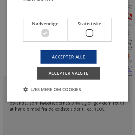
Nødvendige
Statistiske
ACCEPTER ALLE
ACCEPTER VALGTE
By og opland
LÆS MERE OM COOKIES
Besøg databasen med oversigter og kort over de
oplande, som købstædernes privilegier gav dem ret til
at handle med fra de ældste tider til ca. 1900.
Nødvendige
Statistiske
Nødvendige cookies hjælper med at gøre
hjemmesiden brugbar ved at aktivere nogle
grundlæggende funktioner som navigation mm.