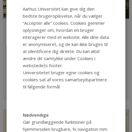
DANISH
Aarhus Universitet kan give dig den
bedste brugeroplevelse, når du vælger
”Accepter alle” cookies. Cookies gemmer
Købstadslandbruget
oplysninger om, hvordan en bruger
interagerer med et website. Alle dine data
Besøg den landsdækkende database over det
er anonymiseret, og de kan ikke bruges til
købstadslandbrug, der fra middelalderen til 1900-tallet
blev drevet fra mange byers egne marker.
at identificere dig direkte. Du kan altid
ændre dit samtykke under Cookies i
webstedets footer.
Universitetet bruger egne cookies og
cookies sat af vores samarbejdspartnere
til følgende formål:
Nødvendige
Gør grundlæggende funktioner på
hjemmesiden brugbare, fx navigation mm.