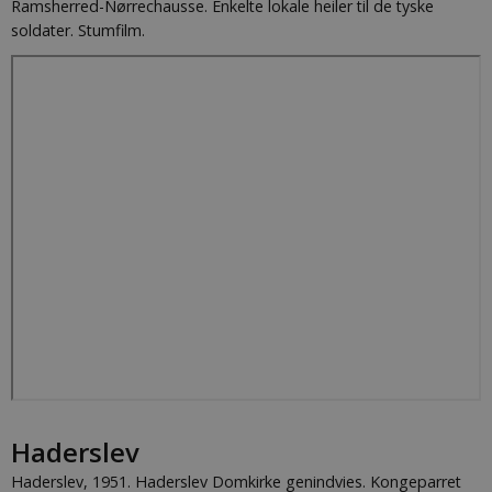
Ramsherred-Nørrechausse. Enkelte lokale heiler til de tyske
It is
necessary
soldater. Stumfilm.
for Cookie-
Script.com
cookie
banner to
work
properly.
Udbyder /
Navn
Udløb
Beskrivelse
Domæne
nmstat
1 år 1
Denne cookie sættes af
Siteimprove
måned
SiteImprove.Den
A/S
registrerer statistiske
.byhistorie.dk
data ift. besøgendes
adfærd på
hjemmesiden.Den
bruges af
hjemmesideudbyderen
til interne analyser.
Haderslev
Haderslev, 1951. Haderslev Domkirke genindvies. Kongeparret