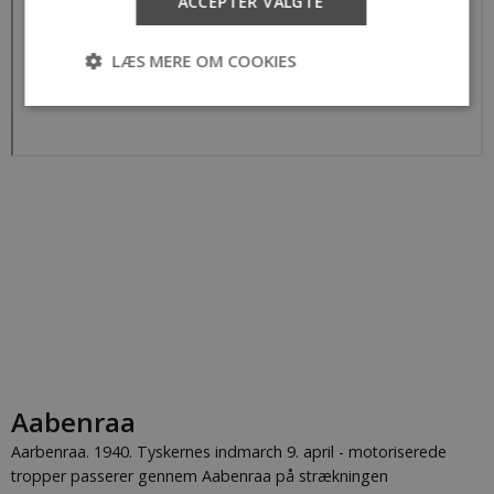
ACCEPTER VALGTE
LÆS MERE OM COOKIES
Nødvendige
Statistiske
Nødvendige cookies hjælper med at gøre
hjemmesiden brugbar ved at aktivere nogle
grundlæggende funktioner som navigation mm.
Hjemmesiden kan ikke fungerer uden disse
cookies.
Udbyder /
Navn
Udløb
Beskrivelse
Domæne
CookieScriptConsent
1 år
This cookie
CookieScript
is used by
byhistorie.dk
Cookie-
Script.com
service to
Aabenraa
remember
visitor
Aarbenraa. 1940. Tyskernes indmarch 9. april - motoriserede
cookie
consent
tropper passerer gennem Aabenraa på strækningen
preferences.