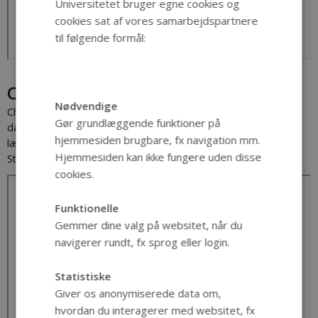
Universitetet bruger egne cookies og
cookies sat af vores samarbejdspartnere
til følgende formål:
Christiansfeld
Nødvendige
Christianfeld, 1953. Den kongelige familie besøger byen med
Gør grundlæggende funktioner på
dannebrog, hvor de ægte honningkager stammer fra. Vejen
hjemmesiden brugbare, fx navigation mm.
lægges forbi Søstrehuset og Brødremenighedens Hotel.
Hjemmesiden kan ikke fungere uden disse
Stumfilm.
cookies.
Funktionelle
Gemmer dine valg på websitet, når du
navigerer rundt, fx sprog eller login.
Statistiske
Giver os anonymiserede data om,
hvordan du interagerer med websitet, fx