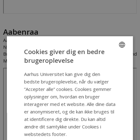
Aabenraa
Aabenraa, 1921. Klippet starter ved Galgebakken og viser Skt.
Nicolai Kirke med tårnet fra 1908. Derefter optagelser fra
Cookies giver dig en bedre
Brundlund Slot og af Aanebraa Slotsmølle også kaldet Brundlund
brugeroplevelse
Mølle. Strumfilm.
ENGLISH
DANISH
Aarhus Universitet kan give dig den
bedste brugeroplevelse, når du vælger
”Accepter alle” cookies. Cookies gemmer
oplysninger om, hvordan en bruger
interagerer med et website. Alle dine data
er anonymiseret, og de kan ikke bruges til
at identificere dig direkte. Du kan altid
ændre dit samtykke under Cookies i
webstedets footer.