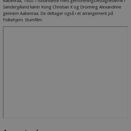
Aabenraa, 1920. I forbindelse med genforeningsfestlighederne i
Sønderjylland kører Kong Christian X og Dronning Alexandrine
gennem Aabenraa. De deltager også i et arrangement på
Folkehjem. Stumfilm.