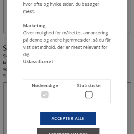
hvor ofte og hvilke sider, du besøger
mest.
Marketing
Giver mulighed for målrettet annoncering
på denne og andre hjemmesider, så du får
Skærbæk
vist det indhold, der er mest relevant for
dig.
Skærbæk, 1948. I landsbyen Skærbæk fejrer man, at der nu er
Uklassificeret
lavet en fast forbindelse mellem fastlandet og Rømø. Takket
være Rømødæmningen kan folk nu nemt komme til og fra øen.
Stumfilm.
Nødvendige
Statistiske
ACCEPTER ALLE