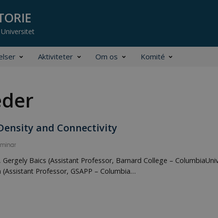
elser
Aktiviteter
Om os
Komité
der
Density and Connectivity
minar
r, Gergely Baics (Assistant Professor, Barnard College – ColumbiaUniv
n (Assistant Professor, GSAPP – Columbia…