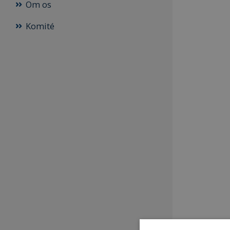
Om os
Komité