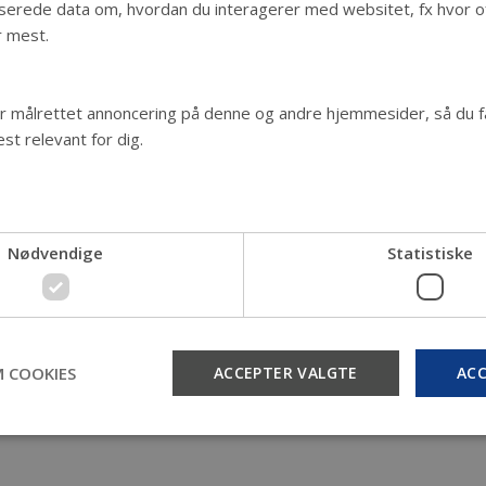
serede data om, hvordan du interagerer med websitet, fx hvor of
r mest.
r målrettet annoncering på denne og andre hjemmesider, så du få
st relevant for dig.
Nødvendige
Statistiske
 COOKIES
ACCEPTER VALGTE
ACC
Nødvendige
Statistiske