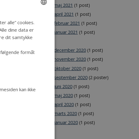
maj 2021
(1 post)
april 2021
(1 post)
ENGLISH
r alle” cookies.
februar 2021
(1 post)
DANISH
lle dine data er
januar 2021
(1 post)
dre dit samtykke
2020
december 2020
(1 post)
 følgende formål:
november 2020
(1 post)
oktober 2020
(1 post)
september 2020
(2 poster)
juni 2020
(1 post)
mesiden kan ikke
maj 2020
(1 post)
april 2020
(1 post)
marts 2020
(1 post)
januar 2020
(1 post)
2019