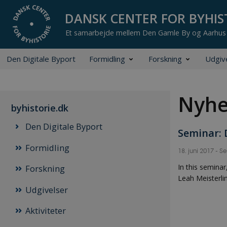
Den Digitale Byport
Formidling
Forskning
Udgiv
Nyhe
byhistorie.dk
Den Digitale Byport
Seminar: 
Formidling
18. juni 2017
-
Se
In this semina
Forskning
Leah Meisterli
Udgivelser
Aktiviteter