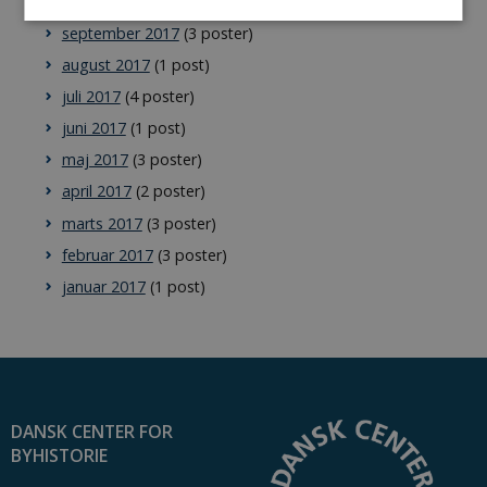
oktober 2017
(2 poster)
september 2017
(3 poster)
august 2017
(1 post)
Nødvendige
Statistiske
juli 2017
(4 poster)
Nødvendige cookies hjælper med at gøre
hjemmesiden brugbar ved at aktivere nogle
juni 2017
(1 post)
grundlæggende funktioner som navigation mm.
Hjemmesiden kan ikke fungerer uden disse
maj 2017
(3 poster)
cookies.
april 2017
(2 poster)
Udbyder /
Navn
Udløb
Beskrivelse
marts 2017
(3 poster)
Domæne
februar 2017
(3 poster)
CookieScriptConsent
1 år
This cookie
CookieScript
is used by
byhistorie.dk
januar 2017
(1 post)
Cookie-
Script.com
service to
remember
visitor
cookie
consent
preferences.
It is
necessary
DANSK CENTER FOR
for Cookie-
BYHISTORIE
Script.com
cookie
banner to