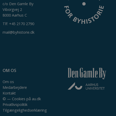
work
c/o Den Gamle By
properly.
Viborgvej 2
8000 Aarhus C
Tlf: +45 2170 2790
mail@byhistorie.dk
Udbyder /
Navn
Udløb
Beskrivelse
Domæne
nmstat
1 år 1
Denne cookie sættes af
Siteimprove
måned
SiteImprove.Den
A/S
registrerer statistiske
.byhistorie.dk
data ift. besøgendes
adfærd på
hjemmesiden.Den
OM OS
bruges af
hjemmesideudbyderen
til interne analyser.
Om os
Medarbejdere
Kontakt
©
—
Cookies på au.dk
Privatlivspolitik
Tilgængelighedserklæring