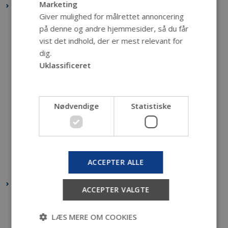
Marketing
2018
Giver mulighed for målrettet annoncering
december 2018
(1 post)
på denne og andre hjemmesider, så du får
november 2018
(1 post)
vist det indhold, der er mest relevant for
oktober 2018
(2 poster)
dig.
Uklassificeret
september 2018
(2 poster)
august 2018
(1 post)
juni 2018
(1 post)
Nødvendige
Statistiske
maj 2018
(2 poster)
april 2018
(2 poster)
marts 2018
(2 poster)
februar 2018
(2 poster)
ACCEPTER ALLE
januar 2018
(4 poster)
2017
ACCEPTER VALGTE
december 2017
(3 poster)
november 2017
(2 poster)
LÆS MERE OM COOKIES