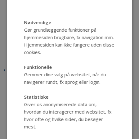
oktober 2020
(1 post)
september 2020
(2 poster)
Nødvendige
juni 2020
(1 post)
Gør grundlæggende funktioner på
maj 2020
(1 post)
hjemmesiden brugbare, fx navigation mm.
april 2020
(1 post)
Hjemmesiden kan ikke fungere uden disse
cookies.
marts 2020
(1 post)
januar 2020
(1 post)
Funktionelle
2019
Gemmer dine valg på websitet, når du
december 2019
(3 poster)
navigerer rundt, fx sprog eller login.
oktober 2019
(1 post)
Statistiske
september 2019
(2 poster)
Giver os anonymiserede data om,
juli 2019
(1 post)
hvordan du interagerer med websitet, fx
juni 2019
(5 poster)
hvor ofte og hvilke sider, du besøger
maj 2019
(9 poster)
mest.
februar 2019
(1 post)