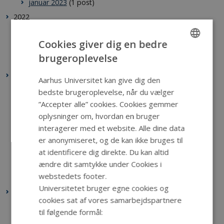
januar 2023
(1 post)
2022
november 2022
(2 poster)
Cookies giver dig en bedre
oktober 2022
(3 poster)
brugeroplevelse
ENGLISH
januar 2022
(1 post)
2021
DANISH
Aarhus Universitet kan give dig den
december 2021
(1 post)
bedste brugeroplevelse, når du vælger
”Accepter alle” cookies. Cookies gemmer
oktober 2021
(1 post)
oplysninger om, hvordan en bruger
september 2021
(1 post)
interagerer med et website. Alle dine data
maj 2021
(1 post)
er anonymiseret, og de kan ikke bruges til
april 2021
(1 post)
at identificere dig direkte. Du kan altid
februar 2021
(1 post)
ændre dit samtykke under Cookies i
webstedets footer.
januar 2021
(1 post)
Universitetet bruger egne cookies og
2020
cookies sat af vores samarbejdspartnere
december 2020
(1 post)
til følgende formål:
november 2020
(1 post)