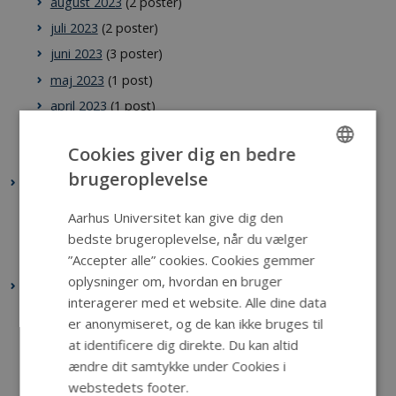
august 2023
(2 poster)
juli 2023
(2 poster)
juni 2023
(3 poster)
maj 2023
(1 post)
april 2023
(1 post)
marts 2023
(1 post)
Cookies giver dig en bedre
januar 2023
(1 post)
brugeroplevelse
ENGLISH
2022
november 2022
(2 poster)
DANISH
Aarhus Universitet kan give dig den
oktober 2022
(3 poster)
bedste brugeroplevelse, når du vælger
”Accepter alle” cookies. Cookies gemmer
januar 2022
(1 post)
oplysninger om, hvordan en bruger
2021
interagerer med et website. Alle dine data
december 2021
(1 post)
er anonymiseret, og de kan ikke bruges til
oktober 2021
(1 post)
at identificere dig direkte. Du kan altid
september 2021
(1 post)
ændre dit samtykke under Cookies i
webstedets footer.
maj 2021
(1 post)