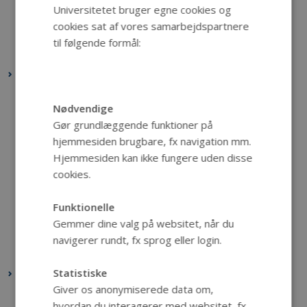
Universitetet bruger egne cookies og
april 2021
(1 post)
cookies sat af vores samarbejdspartnere
februar 2021
(1 post)
til følgende formål:
januar 2021
(1 post)
2020
december 2020
(1 post)
Nødvendige
november 2020
(1 post)
Gør grundlæggende funktioner på
oktober 2020
(1 post)
hjemmesiden brugbare, fx navigation mm.
september 2020
(2 poster)
Hjemmesiden kan ikke fungere uden disse
cookies.
juni 2020
(1 post)
maj 2020
(1 post)
Funktionelle
april 2020
(1 post)
Gemmer dine valg på websitet, når du
marts 2020
(1 post)
navigerer rundt, fx sprog eller login.
januar 2020
(1 post)
Statistiske
2019
Giver os anonymiserede data om,
december 2019
(3 poster)
hvordan du interagerer med websitet, fx