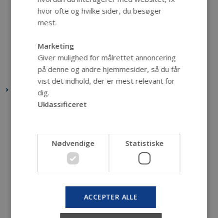
oktober 2019
(1 post)
hvor ofte og hvilke sider, du besøger
september 2019
(2 poster)
mest.
juli 2019
(1 post)
Marketing
juni 2019
(5 poster)
Giver mulighed for målrettet annoncering
maj 2019
(9 poster)
på denne og andre hjemmesider, så du får
februar 2019
(1 post)
vist det indhold, der er mest relevant for
2018
dig.
Uklassificeret
december 2018
(1 post)
november 2018
(1 post)
oktober 2018
(2 poster)
Nødvendige
Statistiske
september 2018
(2 poster)
august 2018
(1 post)
juni 2018
(1 post)
maj 2018
(2 poster)
ACCEPTER ALLE
april 2018
(2 poster)
marts 2018
(2 poster)