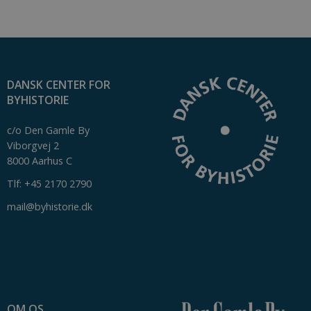
It is
necessary
for Cookie-
Script.com
cookie
banner to
work
properly.
DANSK CENTER FOR
BYHISTORIE
c/o Den Gamle By
Viborgvej 2
8000 Aarhus C
Udbyder /
Navn
Udløb
Beskrivelse
Domæne
Tlf: +45 2170 2790
nmstat
1 år 1
Denne cookie sættes af
Siteimprove
måned
SiteImprove.Den
mail@byhistorie.dk
A/S
registrerer statistiske
.byhistorie.dk
data ift. besøgendes
adfærd på
hjemmesiden.Den
bruges af
hjemmesideudbyderen
til interne analyser.
OM OS