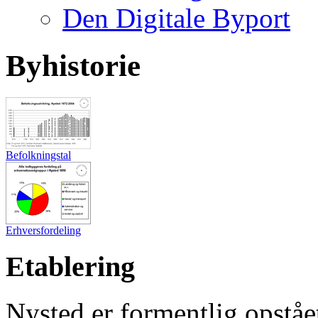
Den Digitale Byport
Byhistorie
Befolkningstal
Erhversfordeling
Etablering
Nysted er formentlig opståe